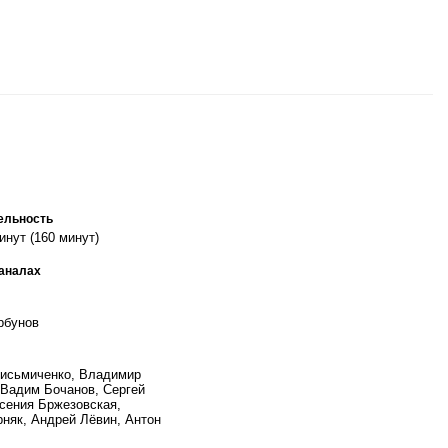
ельность
инут (160 минут)
каналах
рбунов
исьмиченко, Владимир
 Вадим Бочанов, Сергей
сения Бржезовская,
няк, Андрей Лёвин, Антон