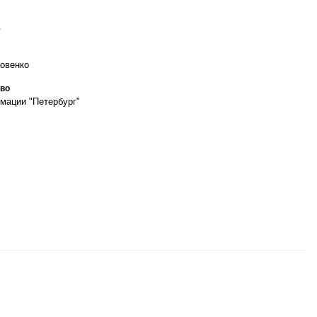
в
овенко
во
мации "Петербург"