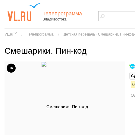
Телепрограмма
Владивостока
vl.ru - сайт
города
VL.ru
/
Телепрограмма
/
Детская передача «Смешарики. Пин-код
Владивостока
Смешарики. Пин-код
+6
С
0
Ош