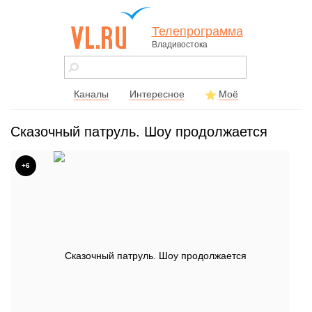
Телепрограмма
Владивостока
vl.ru - сайт
города
Владивостока
Каналы
Интересное
Моё
Сказочный патруль. Шоу продолжается
+6