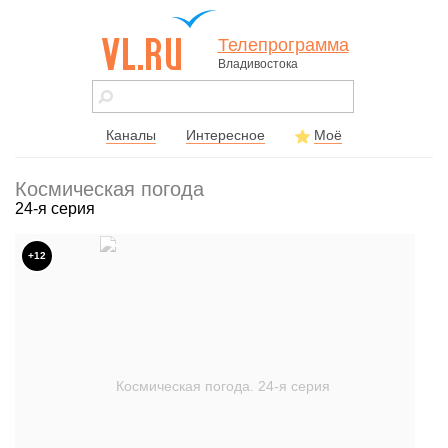
Телепрограмма
Владивостока
vl.ru - сайт
города
Владивостока
Каналы
Интересное
Моё
Космическая погода
24-я серия
+12