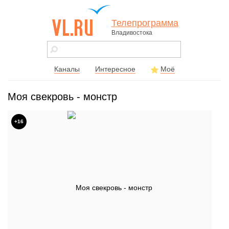
Телепрограмма
Владивостока
vl.ru - сайт
города
Владивостока
Каналы
Интересное
Моё
Моя свекровь - монстр
+16