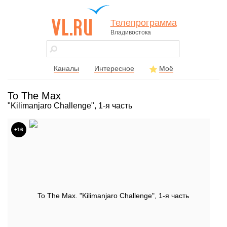
Телепрограмма
Владивостока
vl.ru - сайт
города
Владивостока
Каналы
Интересное
Моё
To The Max
"Kilimanjaro Challenge", 1-я часть
+16