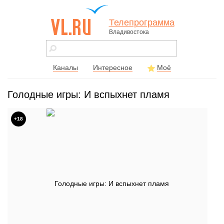
Телепрограмма
Владивостока
vl.ru - сайт
города
Владивостока
Каналы
Интересное
Моё
Голодные игры: И вспыхнет пламя
+18