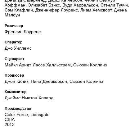
Дональд Сазерленд, Джош Хатчерсон, Филип Сеймур
Хоффман, Элизабет Бэнкс, Вуди Харрельсон, Стэнли Туччи,
Сэм Клафлин, Дженнифер Лоуренс, Лиам Хемсворт, Джена
Мэлоун
Режиссер
Френсис Лоуренс
Оператор
Джо Уиллемс
Сценарист
Майкл Арндт, Лассе Халльстрём, Сьюзен Коллинз
Продюсер
Джон Килик, Нина Джейкобсон, Сьюзен Коллинз
Композитор
Джеймс Ньютон Ховард
Производство
Color Force, Lionsgate
США
2013