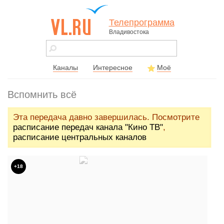
Телепрограмма
Владивостока
vl.ru - сайт
города
Владивостока
Каналы
Интересное
Моё
Вспомнить всё
Эта передача давно завершилась. Посмотрите
расписание передач канала "Кино ТВ"
,
расписание центральных каналов
+18