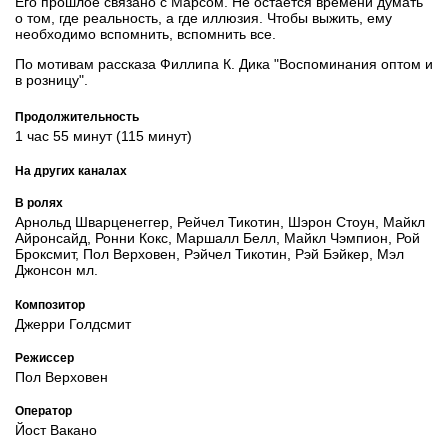
Его прошлое связано с Марсом. Не остается времени думать
о том, где реальность, а где иллюзия. Чтобы выжить, ему
необходимо вспомнить, вспомнить все.
По мотивам рассказа Филлипа К. Дика "Воспоминания оптом и
в розницу".
Продолжительность
1 час 55 минут (115 минут)
На других каналах
В ролях
Арнольд Шварценеггер, Рейчел Тикотин, Шэрон Стоун, Майкл
Айронсайд, Ронни Кокс, Маршалл Белл, Майкл Чэмпион, Рой
Броксмит, Пол Верховен, Рэйчел Тикотин, Рэй Бэйкер, Мэл
Джонсон мл.
Композитор
Джерри Голдсмит
Режиссер
Пол Верховен
Оператор
Йост Вакано