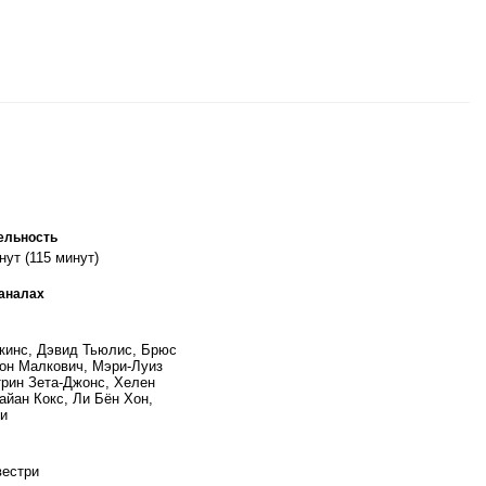
ельность
нут (115 минут)
каналах
кинс, Дэвид Тьюлис, Брюс
он Малкович, Мэри-Луиз
трин Зета-Джонс, Хелен
айан Кокс, Ли Бён Хон,
и
вестри