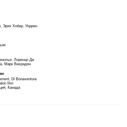
, Эрих Хобер, Уоррен
ьяк
нолье, Лоренцо Ди
а, Марк Вахрадян
во
nment, Di Bonaventura
alon film
ия, Канада