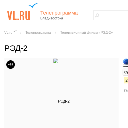
Телепрограмма
Владивостока
vl.ru - сайт
города
VL.ru
/
Телепрограмма
/
Телевизионный фильм «РЭД-2»
Владивостока
РЭД-2
+18
С
2
Ош