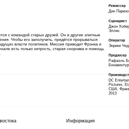
Режиссер
Дин Паризо
Сценарист
Джон Хобер
Эллис
ся с командой старых друзей. Он и другие элитные
ния. Чтобы его заполучить, придётся прорываться
Оператор
ждущих власти политиков. Миссия приводит Фрэнка и
Энрике Чед
нале есть только хитрость, старая сноровка и помощь
.
Продюсер
Рафаэль Бе
Бонавентур
Производст
DC Entertai
Pictures, Et
США, Франц
2013
востока
Информация