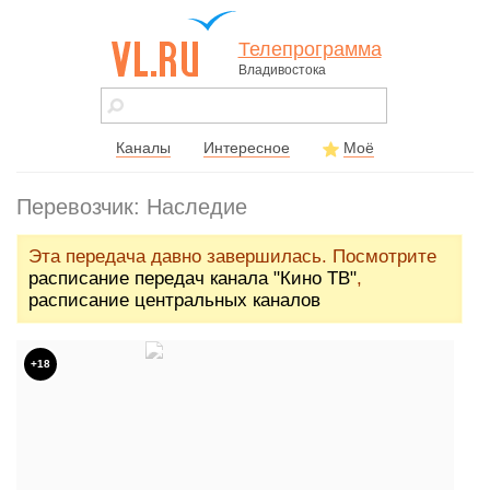
Телепрограмма
Владивостока
vl.ru - сайт
города
Владивостока
Каналы
Интересное
Моё
Перевозчик: Наследие
Эта передача давно завершилась. Посмотрите
расписание передач канала "Кино ТВ"
,
расписание центральных каналов
+18