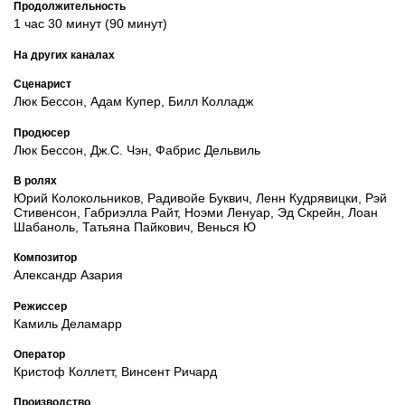
Продолжительность
1 час 30 минут (90 минут)
На других каналах
Сценарист
Люк Бессон, Адам Купер, Билл Колладж
Продюсер
Люк Бессон, Дж.С. Чэн, Фабрис Дельвиль
В ролях
Юрий Колокольников, Радивойе Буквич, Ленн Кудрявицки, Рэй
Стивенсон, Габриэлла Райт, Ноэми Ленуар, Эд Скрейн, Лоан
Шабаноль, Татьяна Пайкович, Венься Ю
Композитор
Александр Азария
Режиссер
Камиль Деламарр
Оператор
Кристоф Коллетт, Винсент Ричард
Производство