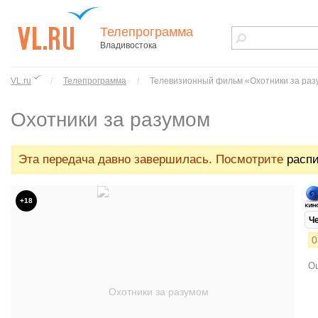
Телепрограмма
Владивостока
vl.ru - сайт
города
VL.ru
/
Телепрограмма
/
Телевизионный фильм «Охотники за ра
Владивостока
Охотники за разумом
Эта передача давно завершилась. Посмотрите
распи
+18
Ч
0
Ош