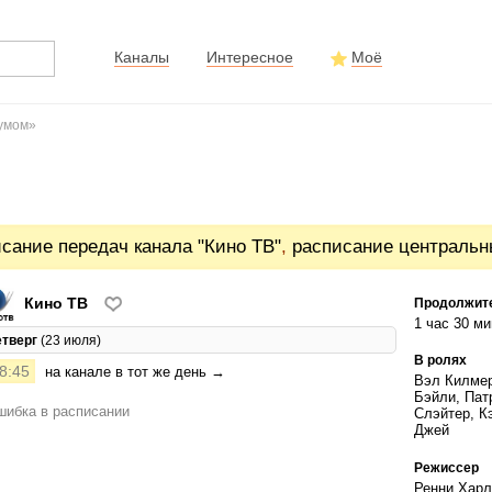
Каналы
Интересное
Моё
зумом»
сание передач канала "Кино ТВ"
,
расписание центральн
Кино ТВ
Продолжит
1 час 30 ми
етверг
(23 июля)
В ролях
8:45
на канале в тот же день →
Вэл Килмер
Бэйли, Пат
ибка в расписании
Слэйтер, К
Джей
Режиссер
Ренни Харл