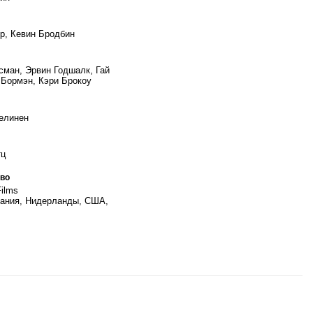
р, Кевин Бродбин
сман, Эрвин Годшалк, Гай
 Бормэн, Кэри Брокоу
елинен
тц
во
Films
ания, Нидерланды, США,