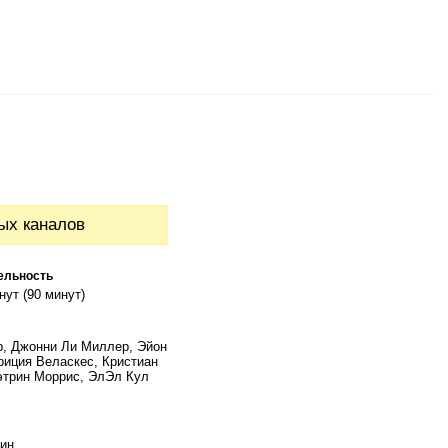
ых каналов
ельность
нут (90 минут)
, Джонни Ли Миллер, Эйон
риция Веласкес, Кристиан
этрин Моррис, ЭлЭл Кул
ин