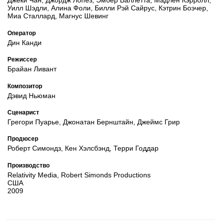
Джеки Чан, Джордж Лопез, Эмбер Валлетта, Мадлен Кэрролл,
Уилл Шэдли, Алина Фоли, Билли Рэй Сайрус, Кэтрин Боэчер,
Миа Сталлард, Магнус Шевинг
Оператор
Дин Канди
Режиссер
Брайан Ливант
Композитор
Дэвид Ньюман
Сценарист
Грегори Пуарье, Джонатан Бернштайн, Джеймс Грир
Продюсер
Роберт Симондз, Кен Хэлсбэнд, Терри Годдар
Производство
Relativity Media, Robert Simonds Productions
США
2009