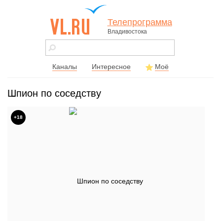
Телепрограмма
Владивостока
vl.ru - сайт
города
Владивостока
Каналы
Интересное
Моё
Шпион по соседству
+18