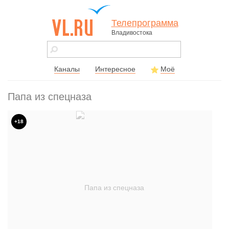
Телепрограмма
Владивостока
vl.ru - сайт
города
Владивостока
Каналы
Интересное
Моё
Папа из спецназа
+18