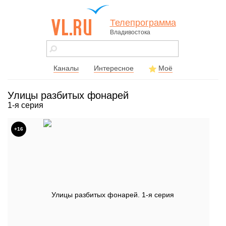
Телепрограмма
Владивостока
vl.ru - сайт
города
Владивостока
Каналы
Интересное
Моё
Улицы разбитых фонарей
1-я серия
+16