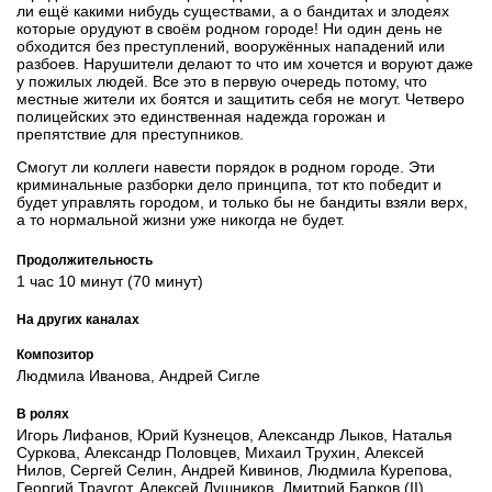
ли ещё какими нибудь существами, а о бандитах и злодеях
которые орудуют в своём родном городе! Ни один день не
обходится без преступлений, вооружённых нападений или
разбоев. Нарушители делают то что им хочется и воруют даже
у пожилых людей. Все это в первую очередь потому, что
местные жители их боятся и защитить себя не могут. Четверо
полицейских это единственная надежда горожан и
препятствие для преступников.
Смогут ли коллеги навести порядок в родном городе. Эти
криминальные разборки дело принципа, тот кто победит и
будет управлять городом, и только бы не бандиты взяли верх,
а то нормальной жизни уже никогда не будет.
Продолжительность
1 час 10 минут (70 минут)
На других каналах
Композитор
Людмила Иванова, Андрей Сигле
В ролях
Игорь Лифанов, Юрий Кузнецов, Александр Лыков, Наталья
Суркова, Александр Половцев, Михаил Трухин, Алексей
Нилов, Сергей Селин, Андрей Кивинов, Людмила Курепова,
Георгий Траугот, Алексей Лушников, Дмитрий Барков (II)