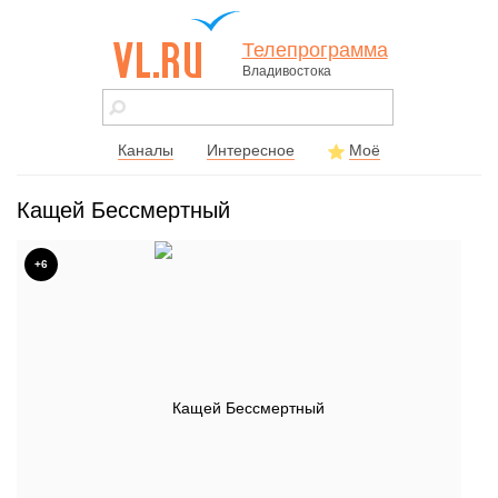
Телепрограмма
Владивостока
vl.ru - сайт
города
Владивостока
Каналы
Интересное
Моё
Кащей Бессмертный
+6