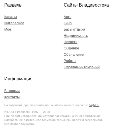
Разделы
Сайты Владивостока
Каналы
Авто
Интересное
Кино
Моё
Базы отдыха
Недвижимость
Новости
Общение
Объявления
Работа
Справочник компаний
Информация
Вакансии
Контакты
По вопросам, предложениям или ошибкам пишите на почту:
tv@vl.ru
© ООО «Фарпост», 1997 — 2026
При любом использовании материалов ссылка на VL.ru обязательна.
Цитирование в Интернете возможно только при наличии гиперссылки.
Все права защищены.