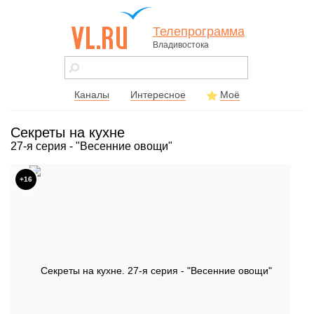
Телепрограмма
Владивостока
vl.ru - сайт
города
Владивостока
Каналы
Интересное
Моё
Секреты на кухне
27-я серия - "Весенние овощи"
+16