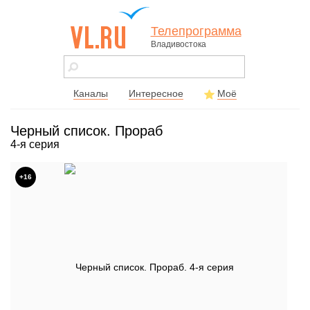
Телепрограмма
Владивостока
vl.ru - сайт
города
Владивостока
Каналы
Интересное
Моё
Черный список. Прораб
4-я серия
+16