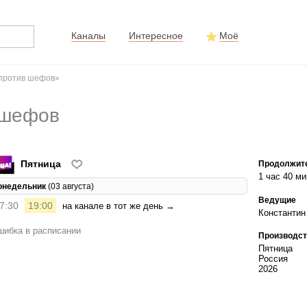
Каналы
Интересное
Моё
 против шефов»
 шефов
Пятница
Продолжит
1 час 40 ми
онедельник
(03 августа)
Ведущие
7:30
19:00
на канале в тот же день →
Константин
ибка в расписании
Производст
Пятница
Россия
2026