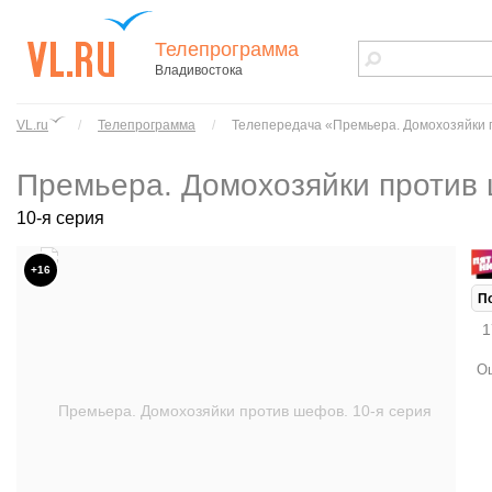
Телепрограмма
Владивостока
vl.ru - сайт
города
VL.ru
/
Телепрограмма
/
Телепередача «Премьера. Домохозяйки
Владивостока
Премьера. Домохозяйки против
10-я серия
+16
П
1
Ош