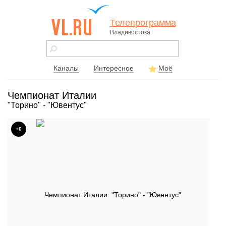
Телепрограмма
Владивостока
vl.ru - сайт
города
Владивостока
Каналы
Интересное
Моё
Чемпионат Италии
"Торино" - "Ювентус"
+6