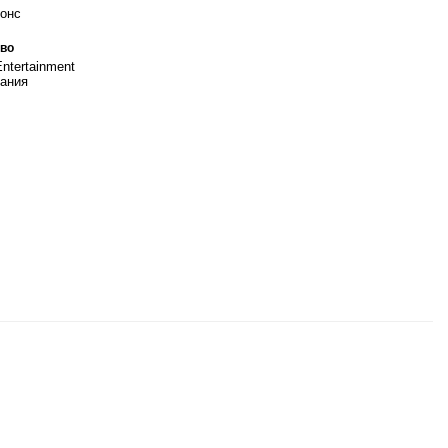
онс
во
Entertainment
ания