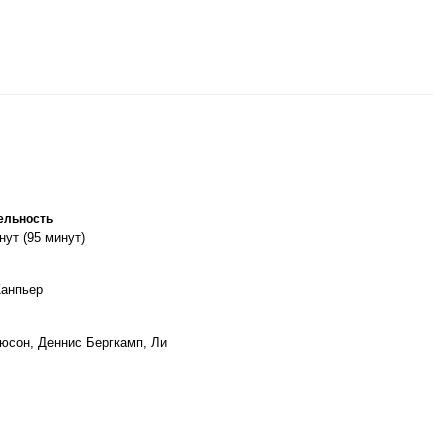
ельность
нут (95 минут)
Жанпьер
юсон, Деннис Бергкамп, Ли