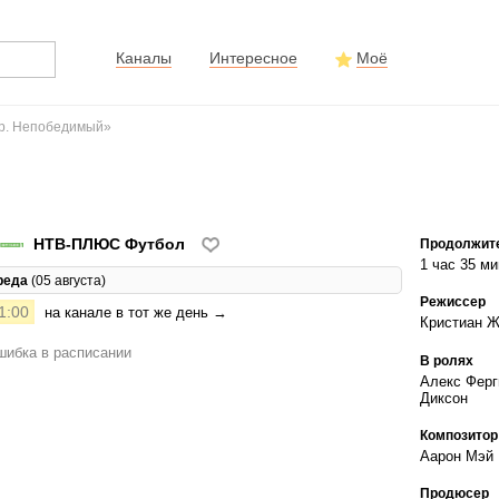
Каналы
Интересное
Моё
ер. Непобедимый»
НТВ-ПЛЮС Футбол
Продолжит
1 час 35 ми
реда
(05 августа)
Режиссер
1:00
на канале в тот же день →
Кристиан 
ибка в расписании
В ролях
Алекс Ферг
Диксон
Композитор
Аарон Мэй
Продюсер