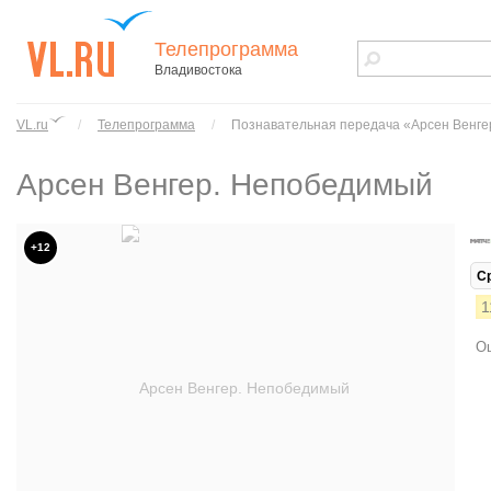
Телепрограмма
Владивостока
vl.ru - сайт
города
VL.ru
/
Телепрограмма
/
Познавательная передача «Арсен Венг
Владивостока
Арсен Венгер. Непобедимый
+12
С
1
Ош