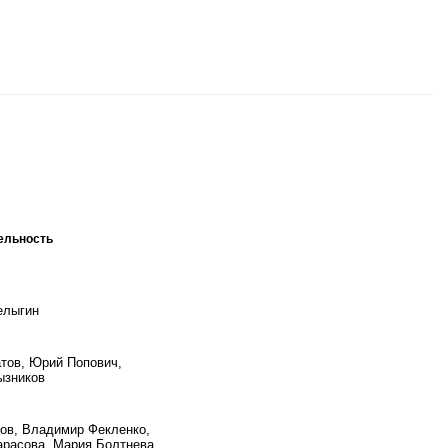
ельность
елыгин
тов, Юрий Попович,
ызников
ов, Владимир Фекленко,
арасова, Мария Болтнева,