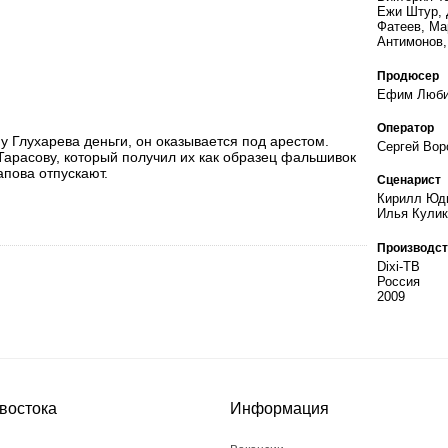
Ежи Штур, 
Фатеев, Ма
Антимонов,
Продюсер
Ефим Люби
Оператор
у Глухарева деньги, он оказывается под арестом.
Сергей Вор
Тарасову, который получил их как образец фальшивок
пова отпускают.
Сценарист
Кирилл Юди
Илья Кулик
Производст
Dixi-ТВ
Россия
2009
востока
Информация