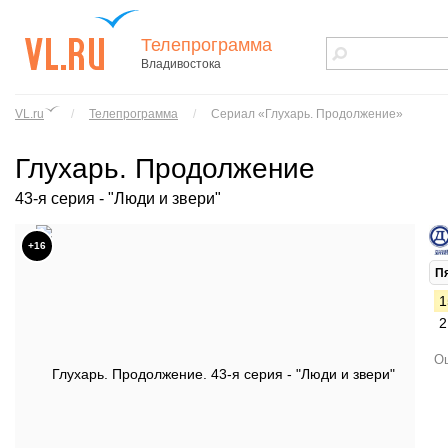
Телепрограмма
Владивостока
vl.ru - сайт
города
VL.ru
/
Телепрограмма
/
Сериал «Глухарь. Продолжение»
Владивостока
Глухарь. Продолжение
43-я серия - "Люди и звери"
+16
П
1
2
Ош