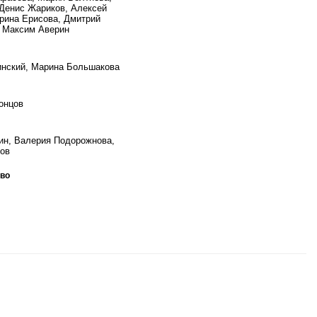
Денис Жариков, Алексей
рина Ерисова, Дмитрий
 Максим Аверин
нский, Марина Большакова
онцов
н, Валерия Подорожнова,
ов
во