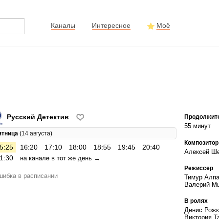
Каналы
Интересное
Моё
Русский Детектив
Продолжит
55 минут
ятница
(14 августа)
Композитор
5:25
16:20
17:10
18:00
18:55
19:45
20:40
Алексей Ш
1:30
на канале в тот же день →
Режиссер
ибка в расписании
Тимур Алпа
Валерий М
В ролях
Денис Рожк
Виктория Т