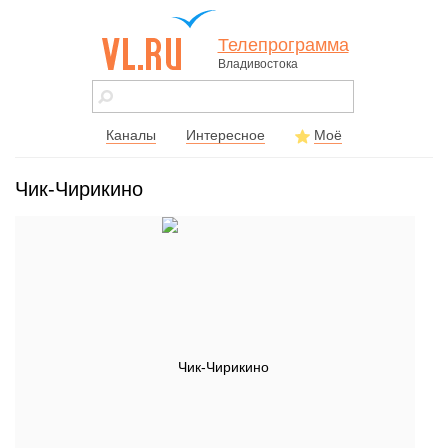
Телепрограмма
Владивостока
vl.ru - сайт
города
Владивостока
Каналы
Интересное
Моё
Чик-Чирикино