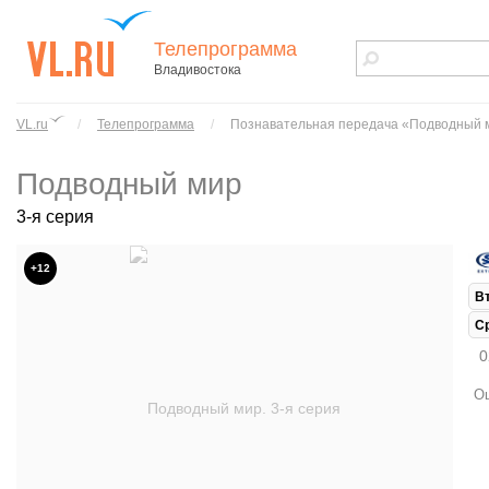
Телепрограмма
Владивостока
vl.ru - сайт
города
VL.ru
/
Телепрограмма
/
Познавательная передача «Подводный 
Владивостока
Подводный мир
3-я серия
+12
В
С
0
Ош