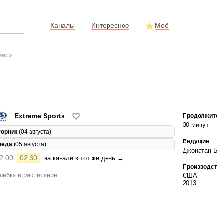
Каналы
Интересное
Моё
мир»
Extreme Sports
Продолжит
30 минут
торник
(04 августа)
Ведущие
реда
(05 августа)
Джонатан 
2:00
02:30
на канале в тот же день →
Производст
ибка в расписании
США
2013