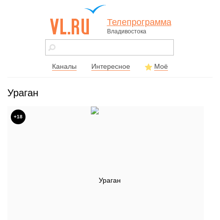
Телепрограмма
Владивостока
vl.ru - сайт
города
Владивостока
Каналы
Интересное
Моё
Ураган
+18