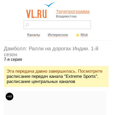
Телепрограмма
Владивостока
vl.ru - сайт
города
Владивостока
Каналы
Интересное
Моё
Дамболл: Ралли на дорогах Индии. 1-й
сезон
7-я серия
Эта передача давно завершилась. Посмотрите
расписание передач канала "Extreme Sports"
,
расписание центральных каналов
+12