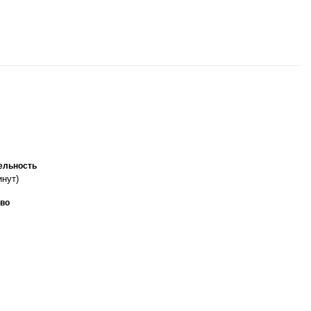
ельность
инут)
во