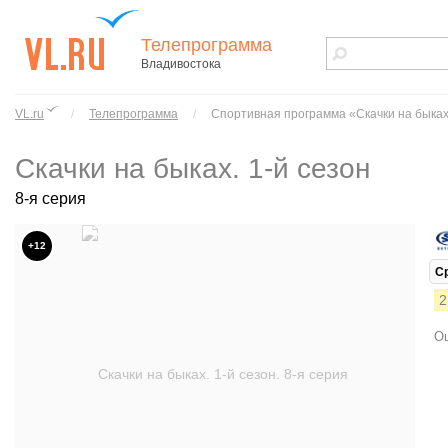
Телепрограмма
Владивостока
vl.ru - сайт
города
VL.ru
/
Телепрограмма
/
Спортивная программа «Скачки на быках.
Владивостока
Скачки на быках. 1-й сезон
8-я серия
+12
С
2
Ош