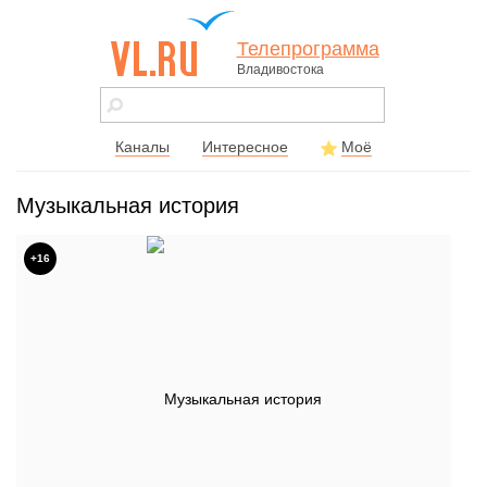
Телепрограмма
Владивостока
vl.ru - сайт
города
Владивостока
Каналы
Интересное
Моё
Музыкальная история
+16