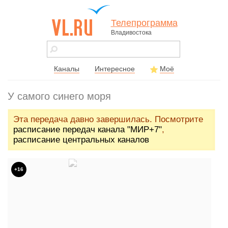
Телепрограмма
Владивостока
vl.ru - сайт
города
Владивостока
Каналы
Интересное
Моё
У самого синего моря
Эта передача давно завершилась. Посмотрите
расписание передач канала "МИР+7"
,
расписание центральных каналов
+16