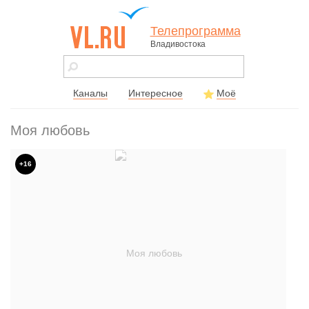
Телепрограмма
Владивостока
vl.ru - сайт
города
Владивостока
Каналы
Интересное
Моё
Моя любовь
+16