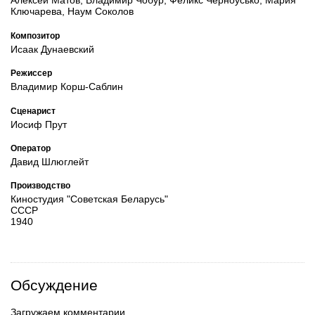
Алексей Матов, Владимир Чобур, Феликс Черноусько, Мария
Ключарева, Наум Соколов
Композитор
Исаак Дунаевский
Режиссер
Владимир Корш-Саблин
Сценарист
Иосиф Прут
Оператор
Давид Шлюглейт
Производство
Киностудия "Советская Беларусь"
СССР
1940
Обсуждение
Загружаем комментарии...