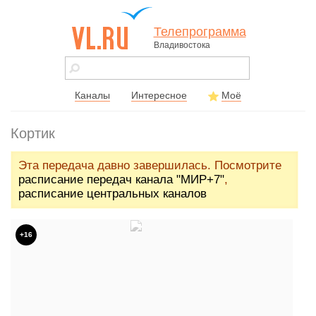
Телепрограмма
Владивостока
vl.ru - сайт
города
Владивостока
Каналы
Интересное
Моё
Кортик
Эта передача давно завершилась. Посмотрите
расписание передач канала "МИР+7"
,
расписание центральных каналов
+16