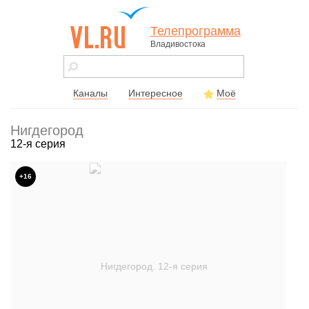
Телепрограмма
Владивостока
vl.ru - сайт
города
Владивостока
Каналы
Интересное
Моё
Нигдегород
12-я серия
+16