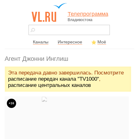
Телепрограмма
Владивостока
vl.ru - сайт
города
Владивостока
Каналы
Интересное
Моё
Агент Джонни Инглиш
Эта передача давно завершилась. Посмотрите
расписание передач канала "TV1000"
,
расписание центральных каналов
+16