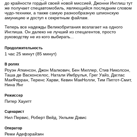
до крайности гордый своей новой миссией, Джонни Инглиш тут
же получает спецавтомобиль, являющийся последним словом
чудо-техники, а также самую разнообразную шпионскую
амуницию и доступ к секретным файлам.
Теперь все надежды Великобритания возлагает на одного
Инглиша. Он далеко не лучший из спецагентов, просто
руководству не из кого выбирать...
Продолжительность
1 час 25 минут (85 минут)
В ролях
Роуэн Аткинсон, Джон Малкович, Бен Миллер, Стив Николсон,
Таша де Васконселос, Натали Имбрулья, Грег Уайз, Даглас
МакФерран, Теренс Харви, Кевин МакНолли, Тим Пиггот-Смит,
Нина Янг
Режиссер
Питер Хауитт
Сценарист
Нил Первис, Роберт Вейд, Уильям Дэвис
Оператор
Реми Адефэрайзин