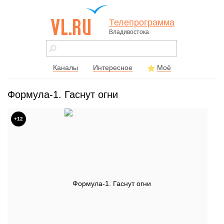
Телепрограмма
Владивостока
vl.ru - сайт
города
Владивостока
Каналы
Интересное
Моё
Формула-1. Гаснут огни
+12