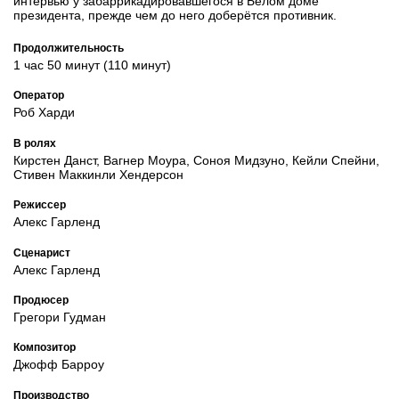
интервью у забаррикадировавшегося в Белом доме
президента, прежде чем до него доберётся противник.
Продолжительность
1 час 50 минут (110 минут)
Оператор
Роб Харди
В ролях
Кирстен Данст, Вагнер Моура, Соноя Мидзуно, Кейли Спейни,
Стивен Маккинли Хендерсон
Режиссер
Алекс Гарленд
Сценарист
Алекс Гарленд
Продюсер
Грегори Гудман
Композитор
Джофф Барроу
Производство