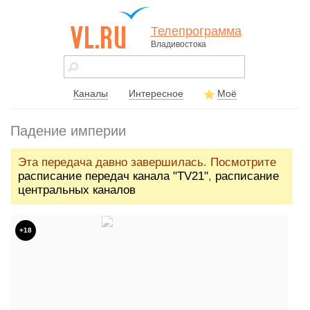
Телепрограмма
Владивостока
vl.ru - сайт
города
Владивостока
Каналы
Интересное
Моё
Падение империи
Эта передача давно завершилась. Посмотрите
расписание передач канала "TV21"
,
расписание
центральных каналов
+18