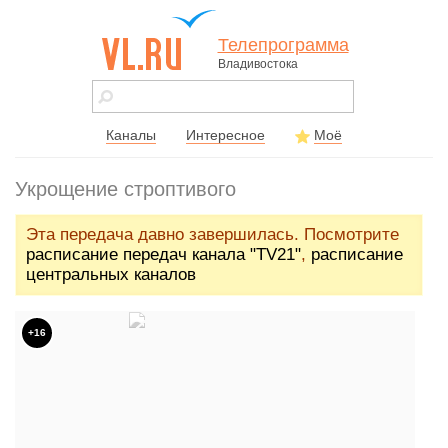
Телепрограмма
Владивостока
vl.ru - сайт
города
Владивостока
Каналы
Интересное
Моё
Укрощение строптивого
Эта передача давно завершилась. Посмотрите
расписание передач канала "TV21"
,
расписание
центральных каналов
+16