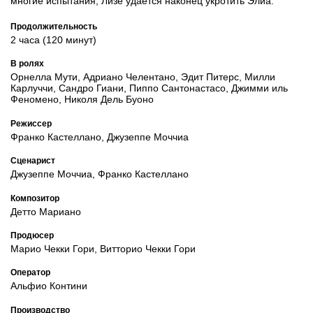
многие испытания, Лизе удается наконец укротить Элиа.
Продолжительность
2 часа (120 минут)
В ролях
Орнелла Мути, Адриано Челентано, Эдит Питерс, Милли
Карлуччи, Сандро Гиани, Пиппо Сантонастасо, Джимми иль
Феномено, Николя Дель Буоно
Режиссер
Франко Кастеллано, Джузеппе Моччиа
Сценарист
Джузеппе Моччиа, Франко Кастеллано
Композитор
Детто Мариано
Продюсер
Марио Чекки Гори, Витторио Чекки Гори
Оператор
Альфио Контини
Производство