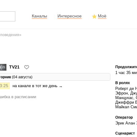
Каналы
Интересное
Моё
 поведения»
TV21
Продолжит
1 час 35 ми
торник
(04 августа)
В ролях
3:25
на канале в тот же день →
Роберт де 
Эфрон, Дж
ибка в расписании
Манцукас, 
Джеффри Б
Майкал Сми
Оператор
Эрик Алан
Сценарист