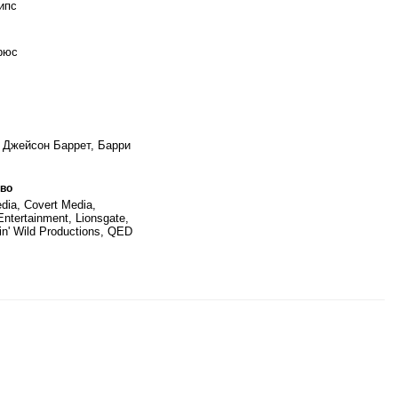
ипс
рюс
 Джейсон Баррет, Барри
во
edia, Covert Media,
ntertainment, Lionsgate,
in' Wild Productions, QED