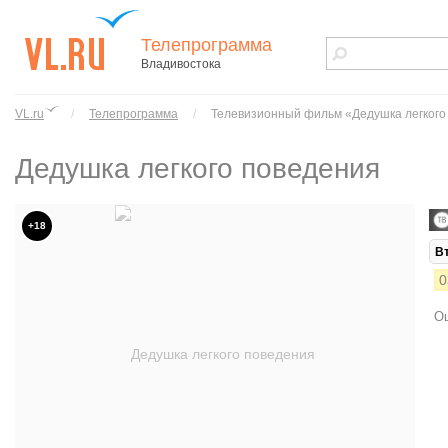
Телепрограмма
Владивостока
vl.ru - сайт
города
VL.ru
/
Телепрограмма
/
Телевизионный фильм «Дедушка легкого
Владивостока
Дедушка легкого поведения
+18
В
0
Ош