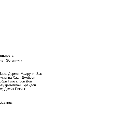
ельность
нут (95 минут)
Ниро, Дермот Малруни, Зак
улианна Хаф, Джейсон
Обри Плаза, Зои Дойч,
ауэр-Чепман, Брэндон
т, Джейк Пикинг
 Эдвардс