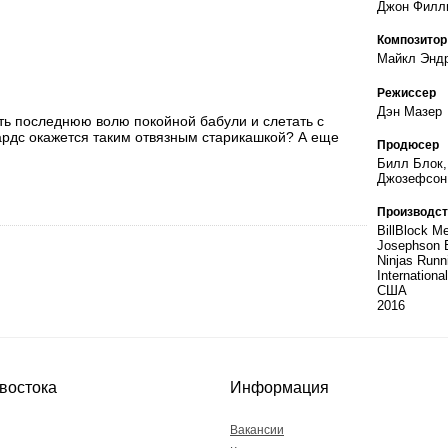
Джон Филл
Композитор
Майкл Энд
Режиссер
Дэн Мазер
ть последнюю волю покойной бабули и слетать с
чардс окажется таким отвязным старикашкой? А еще
Продюсер
Билл Блок,
Джозефсон
Производст
BillBlock M
Josephson E
Ninjas Runn
International
США
2016
востока
Информация
Вакансии