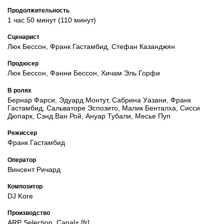
Продолжительность
1 час 50 минут (110 минут)
Сценарист
Люк Бессон, Франк Гастамбид, Стефан Казанджян
Продюсер
Люк Бессон, Фанни Бессон, Хичам Эль Горфи
В ролях
Бернар Фарси, Эдуард Монтут, Сабрина Уазани, Франк
Гастамбид, Сальваторе Эспозито, Малик Бенталха, Сисси
Дюпарк, Сэнд Ван Рой, Ануар Тубали, Месье Пуп
Режиссер
Франк Гастамбид
Оператор
Винсент Ричард
Композитор
DJ Kore
Производство
ARP Selection, Canal+ [fr]