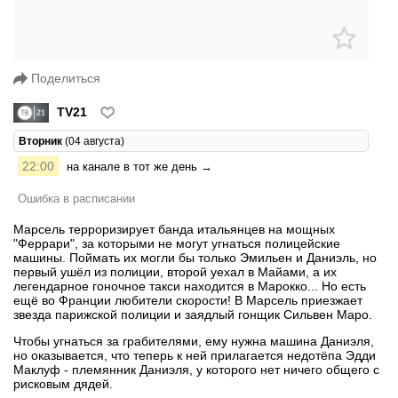
Поделиться
TV21
Вторник
(04 августа)
22:00
на канале в тот же день →
Ошибка в расписании
Марсель терроризирует банда итальянцев на мощных
"Феррари", за которыми не могут угнаться полицейские
машины. Поймать их могли бы только Эмильен и Даниэль, но
первый ушёл из полиции, второй уехал в Майами, а их
легендарное гоночное такси находится в Марокко... Но есть
ещё во Франции любители скорости! В Марсель приезжает
звезда парижской полиции и заядлый гонщик Сильвен Маро.
Чтобы угнаться за грабителями, ему нужна машина Даниэля,
но оказывается, что теперь к ней прилагается недотёпа Эдди
Маклуф - племянник Даниэля, у которого нет ничего общего с
рисковым дядей.