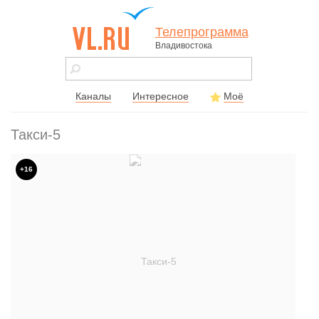
Телепрограмма
Владивостока
vl.ru - сайт
города
Владивостока
Каналы
Интересное
Моё
Такси-5
+16