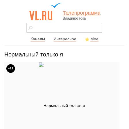
Телепрограмма
Владивостока
vl.ru - сайт
города
Владивостока
Каналы
Интересное
Моё
Нормальный только я
+12