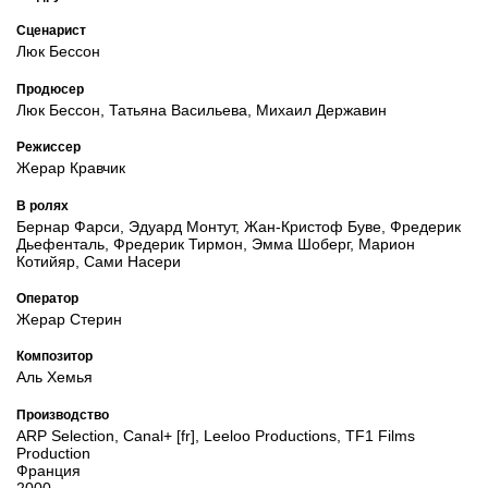
Сценарист
Люк Бессон
Продюсер
Люк Бессон, Татьяна Васильева, Михаил Державин
Режиссер
Жерар Кравчик
В ролях
Бернар Фарси, Эдуард Монтут, Жан-Кристоф Буве, Фредерик
Дьефенталь, Фредерик Тирмон, Эмма Шоберг, Марион
Котийяр, Сами Насери
Оператор
Жерар Стерин
Композитор
Аль Хемья
Производство
ARP Selection, Canal+ [fr], Leeloo Productions, TF1 Films
Production
Франция
2000