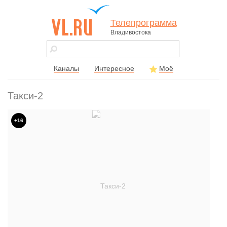
Телепрограмма
Владивостока
vl.ru - сайт
города
Владивостока
Каналы
Интересное
Моё
Такси-2
+16