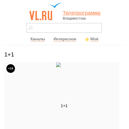
Телепрограмма
Владивостока
vl.ru - сайт
города
Владивостока
Каналы
Интересное
Моё
1+1
+18