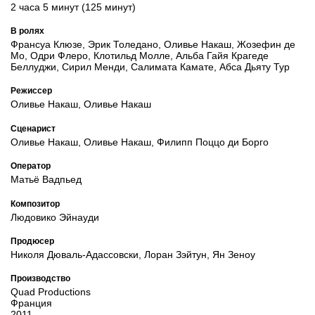
2 часа 5 минут (125 минут)
В ролях
Франсуа Клюзе, Эрик Толедано, Оливье Накаш, Жозефин де
Мо, Одри Флеро, Клотильд Молле, Альба Гайя Крагеде
Беллуджи, Сирил Менди, Салимата Камате, Абса Дьяту Тур
Режиссер
Оливье Накаш, Оливье Накаш
Сценарист
Оливье Накаш, Оливье Накаш, Филипп Поццо ди Борго
Оператор
Матьё Вадпьед
Композитор
Людовико Эйнауди
Продюсер
Николя Дюваль-Адассовски, Лоран Зэйтун, Ян Зеноу
Производство
Quad Productions
Франция
2011