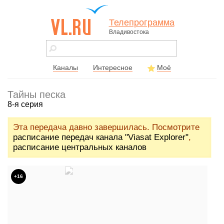
Телепрограмма
Владивостока
vl.ru - сайт
города
Владивостока
Каналы
Интересное
Моё
Тайны песка
8-я серия
Эта передача давно завершилась. Посмотрите
расписание передач канала "Viasat Explorer"
,
расписание центральных каналов
+16