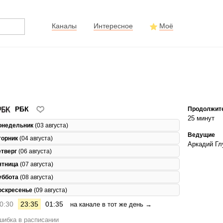
Каналы
Интересное
Моё
РБК
Продолжит
25 минут
онедельник
(03 августа)
Ведущие
торник
(04 августа)
Аркадий Гл
етверг
(06 августа)
ятница
(07 августа)
уббота
(08 августа)
оскресенье
(09 августа)
0:30
23:35
01:35
на канале в тот же день →
ибка в расписании