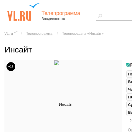
Телепрограмма
Владивостока
vl.ru - сайт
города
VL.ru
/
Телепрограмма
/
Телепередача «Инсайт»
Владивостока
Инсайт
+16
П
В
Ч
П
С
В
2
Ош