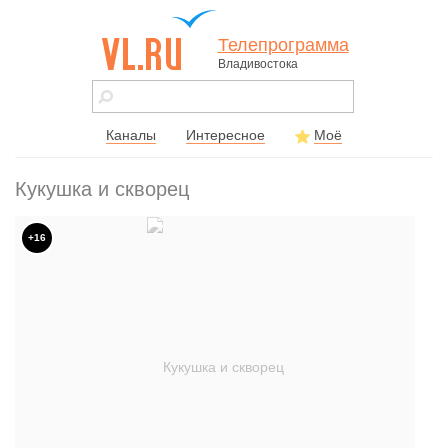
Телепрограмма
Владивостока
vl.ru - сайт
города
Владивостока
Каналы
Интересное
Моё
Кукушка и скворец
+16