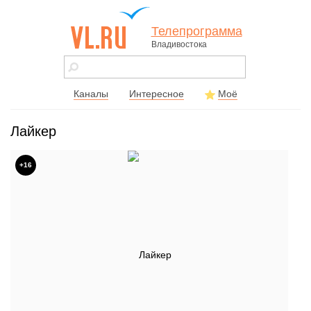
Телепрограмма
Владивостока
vl.ru - сайт
города
Владивостока
Каналы
Интересное
Моё
Лайкер
+16