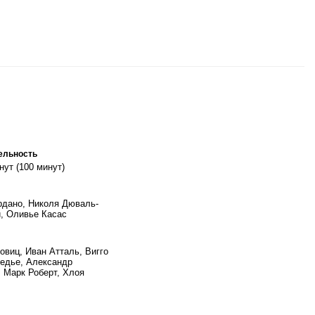
ельность
нут (100 минут)
дано, Николя Дюваль-
, Оливье Касас
овиц, Иван Атталь, Вигго
едье, Александр
, Марк Роберт, Хлоя