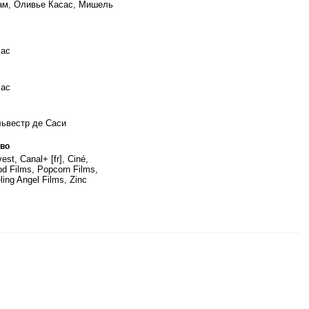
ам, Оливье Касас, Мишель
сас
сас
ьвестр де Саси
во
est, Canal+ [fr], Ciné,
d Films, Popcorn Films,
ling Angel Films, Zinc