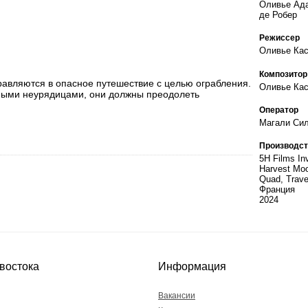
Оливье Ад
де Робер
Режиссер
Оливье Ка
Композитор
правляются в опасное путешествие с целью ограбления.
Оливье Ка
ными неурядицами, они должны преодолеть
Оператор
Магали Сил
Производст
5H Films Inv
Harvest Moo
Quad, Trave
Франция
2024
востока
Информация
Вакансии