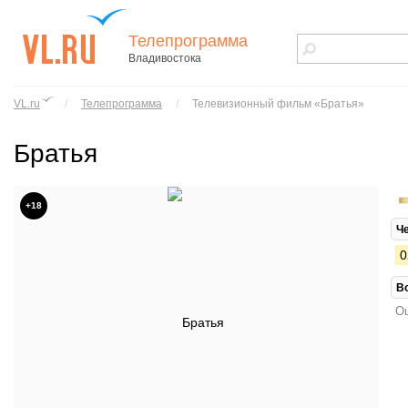
Телепрограмма
Владивостока
vl.ru - сайт
города
VL.ru
/
Телепрограмма
/
Телевизионный фильм «Братья»
Владивостока
Братья
+18
Ч
0
В
Ош