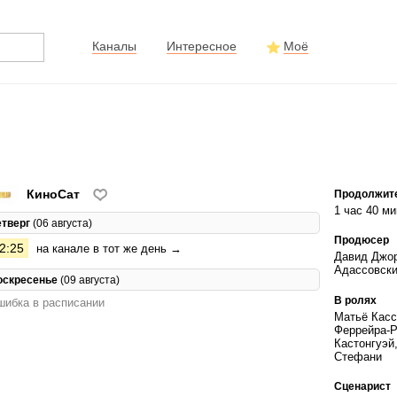
Каналы
Интересное
Моё
КиноСат
Продолжит
1 час 40 ми
етверг
(06 августа)
Продюсер
2:25
на канале в тот же день →
Давид Джор
Адассовски
оскресенье
(09 августа)
В ролях
ибка в расписании
Матьё Касс
Феррейра-Р
Кастонгуэй
Стефани
Сценарист