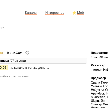
Каналы
Интересное
Моё
ец»
КиноСат
Продолжит
1 час 40 ми
ятница
(07 августа)
Режиссер
0:05
на канале в тот же день →
Филлип Но
ибка в расписании
Продюсер
Сидни Полл
Уильям Хор
Найджел Си
Аренберг, 
Мингелла, 
Шауц, Эял 
Оливер Хен
Дамбулев, 