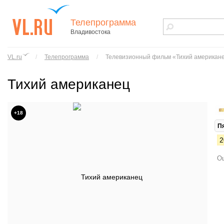
Телепрограмма
Владивостока
vl.ru - сайт
города
VL.ru
/
Телепрограмма
/
Телевизионный фильм «Тихий американ
Владивостока
Тихий американец
+18
П
2
Ош