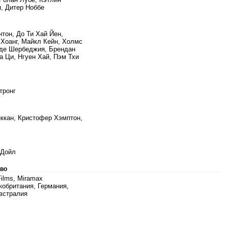
, Дитер Ноббе
нтон, До Ти Хай Йен,
Хоанг, Майкл Кейн, Холмс
де Шербеджия, Брендан
а Ци, Нгуен Хай, Пэм Тхи
тронг
ккан, Кристофер Хэмптон,
 Дойл
во
Films, Miramax
обритания, Германия,
встралия