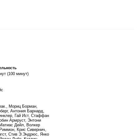
ельность
нут (100 минут)
йс
ак., Мориц Борман,
берг, Антония Барнард,
нклер, Гай Ист, Стаффан
Тобин Армруст, Энтони
Матиас Дейл, Волкер
Риммон, Крис Сивернич,
гст, Стив Э.Эндрюс, Янко
Ролан Лубе, Кэтлин