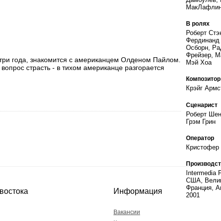
МакЛафлин
В ролях
Роберт Стэ
Фердинанд 
Осборн, Ра
Фрейзер, М
 три года, знакомится с американцем Олденом Пайлом.
Мэй Хоа
вопрос страсть - в тихом американце разгорается
Композитор
Крэйг Армс
Сценарист
Роберт Шен
Грэм Грин
Оператор
Кристофер
Производст
Intermedia 
США, Велик
Франция, А
востока
Информация
2001
Вакансии