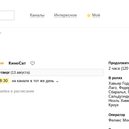
Каналы
Интересное
Моё
»
КиноСат
Продолжит
2 часа (120
етверг
(13 августа)
В ролях
8:30
на канале в тот же день →
Хавьер Год
Лаго, Феде
ибка в расписании
Сбаралья, 
Сальдуэнде
Ноэль Химе
Кроук
Оператор
Феликс Мо