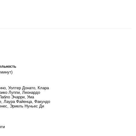
ельность
 минут)
ино, Уолтер Донато, Клара
рико Луппи, Леонардо
Пабло Эчарри, Ума
, Лаура Файенца, Факундо
нес, Эриель Нуньес Ди
нти