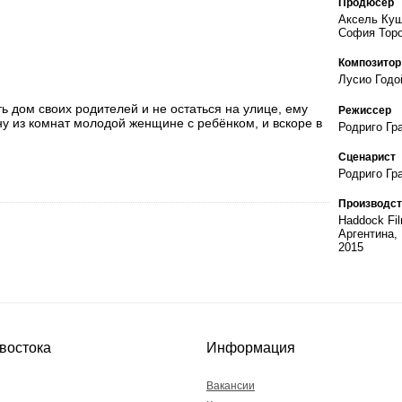
Продюсер
Аксель Куш
София Тор
Композитор
Лусио Годо
ь дом своих родителей и не остаться на улице, ему
Режиссер
ну из комнат молодой женщине с ребёнком, и вскоре в
Родриго Гр
Сценарист
Родриго Гр
Производст
Haddock Fi
Аргентина,
2015
востока
Информация
Вакансии