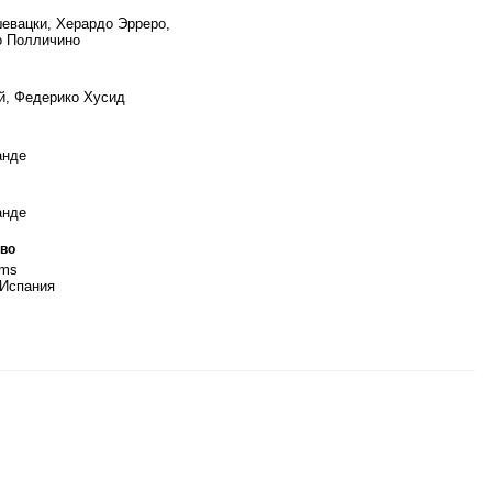
евацки, Херардо Эрреро,
о Полличино
й, Федерико Хусид
анде
анде
во
lms
 Испания