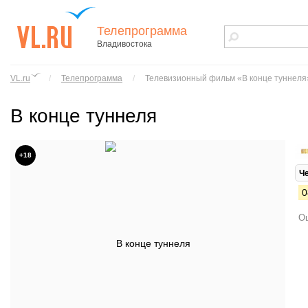
Телепрограмма
Владивостока
vl.ru - сайт
города
VL.ru
/
Телепрограмма
/
Телевизионный фильм «В конце туннеля
Владивостока
В конце туннеля
+18
Ч
0
Ош