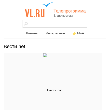
Телепрограмма
Владивостока
vl.ru - сайт
города
Владивостока
Каналы
Интересное
Моё
Вести.net