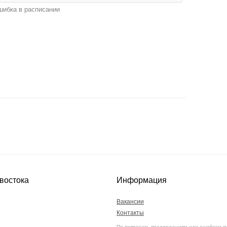
ибка в расписании
востока
Информация
Вакансии
Контакты
По вопросам, предложениям или ошибкам п