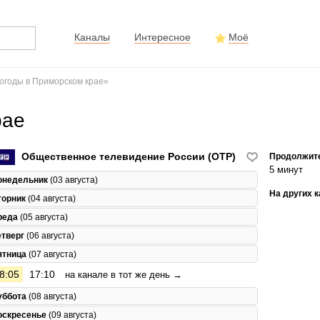
Каналы
Интересное
Моё
огоды в Приморском крае»
рае
Общественное телевидение России (ОТР)
Продолжит
5 минут
онедельник
(03 августа)
На других 
торник
(04 августа)
реда
(05 августа)
етверг
(06 августа)
ятница
(07 августа)
8:05
17:10
на канале в тот же день →
уббота
(08 августа)
оскресенье
(09 августа)