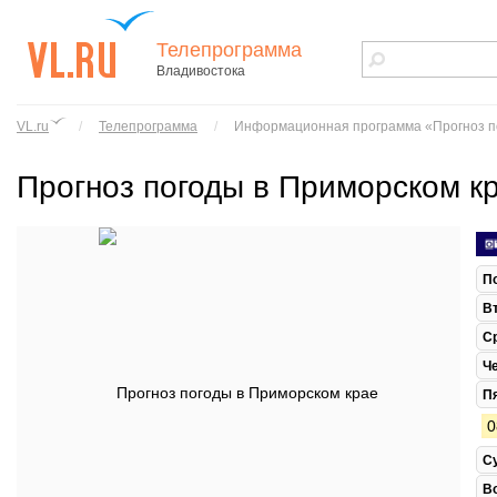
Телепрограмма
Владивостока
vl.ru - сайт
города
VL.ru
/
Телепрограмма
/
Информационная программа «Прогноз п
Владивостока
Прогноз погоды в Приморском к
П
В
С
Ч
П
0
С
В