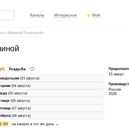
Каналы
Интересное
Моё
оты с Мариной Рыкалиной»
линой
Усадьба
Продолжит
15 минут
онедельник
(03 августа)
Производст
торник
(04 августа)
Россия
реда
(05 августа)
2026
етверг
(06 августа)
ятница
(07 августа)
уббота
(08 августа)
1:50
на канале в тот же день →