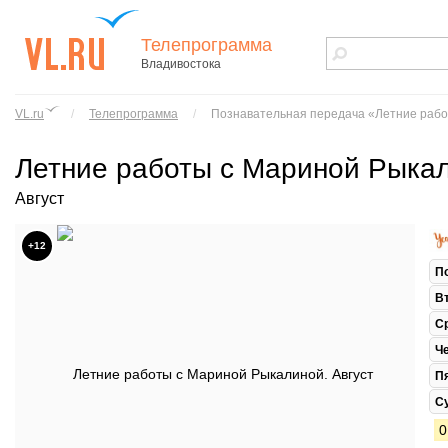
Телепрограмма
Владивостока
vl.ru - сайт
города
VL.ru
/
Телепрограмма
/
Познавательная передача «Летние раб
Владивостока
Летние работы с Мариной Рыка
Август
+12
П
В
С
Ч
П
С
0