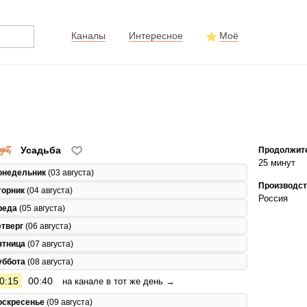
Каналы
Интересное
Моё
Усадьба
Продолжит
25 минут
онедельник
(03 августа)
Производст
торник
(04 августа)
Россия
реда
(05 августа)
етверг
(06 августа)
ятница
(07 августа)
уббота
(08 августа)
0:15
00:40
на канале в тот же день →
оскресенье
(09 августа)