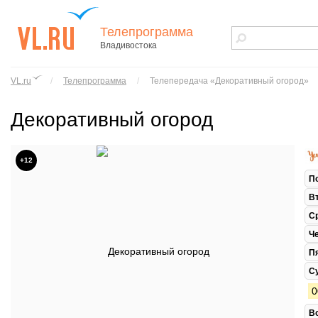
Телепрограмма
Владивостока
vl.ru - сайт
города
VL.ru
/
Телепрограмма
/
Телепередача «Декоративный огород»
Владивостока
Декоративный огород
+12
П
В
С
Ч
П
С
0
В